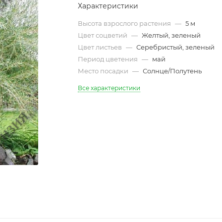
Характеристики
Высота взрослого растения
—
5 м
Цвет соцветий
—
Желтый, зеленый
Цвет листьев
—
Серебристый, зеленый
Период цветения
—
май
Место посадки
—
Солнце/Полутень
Все характеристики