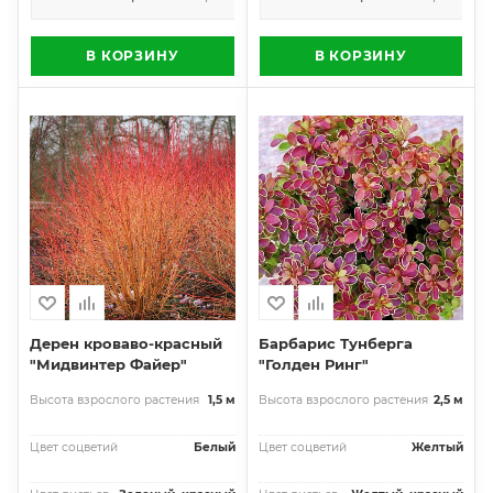
В КОРЗИНУ
В КОРЗИНУ
Дерен кроваво-красный
Барбарис Тунберга
"Мидвинтер Файер"
"Голден Ринг"
Высота взрослого растения
1,5 м
Высота взрослого растения
2,5 м
Цвет соцветий
Белый
Цвет соцветий
Желтый