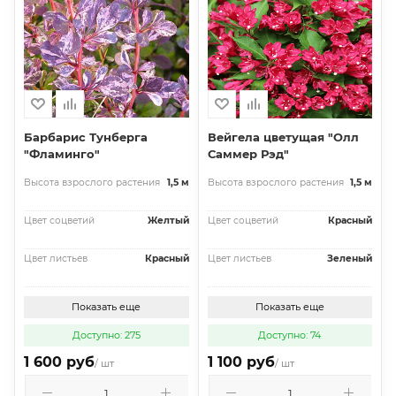
Барбарис Тунберга
Вейгела цветущая "Олл
"Фламинго"
Саммер Рэд"
Высота взрослого растения
1,5 м
Высота взрослого растения
1,5 м
Цвет соцветий
Желтый
Цвет соцветий
Красный
Цвет листьев
Красный
Цвет листьев
Зеленый
Показать еще
Показать еще
Доступно: 275
Доступно: 74
1 600 руб
1 100 руб
/ шт
/ шт