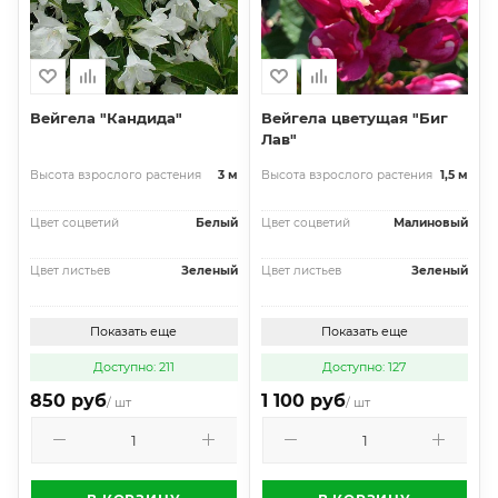
Вейгела "Кандида"
Вейгела цветущая "Биг
Лав"
Высота взрослого растения
3 м
Высота взрослого растения
1,5 м
Цвет соцветий
Белый
Цвет соцветий
Малиновый
Цвет листьев
Зеленый
Цвет листьев
Зеленый
Показать еще
Показать еще
Доступно: 211
Доступно: 127
850 руб
1 100 руб
/ шт
/ шт