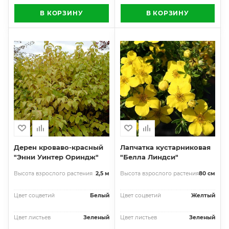
В КОРЗИНУ
В КОРЗИНУ
Дерен кроваво-красный
Лапчатка кустарниковая
"Энни Уинтер Ориндж"
"Белла Линдси"
Высота взрослого растения
2,5 м
Высота взрослого растения
80 см
Цвет соцветий
Белый
Цвет соцветий
Желтый
Цвет листьев
Зеленый
Цвет листьев
Зеленый