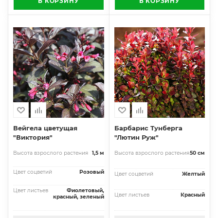
В КОРЗИНУ
В КОРЗИНУ
Вейгела цветущая
Барбарис Тунберга
"Виктория"
"Лютин Руж"
Высота взрослого растения
1,5 м
Высота взрослого растения
50 см
Цвет соцветий
Розовый
Цвет соцветий
Желтый
Цвет листьев
Фиолетовый,
Цвет листьев
Красный
красный, зеленый