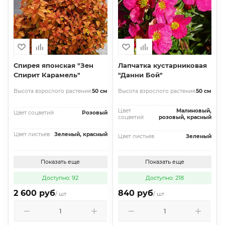
Спирея японская "Зен
Лапчатка кустарниковая
Спирит Карамель"
"Данни Бой"
Высота взрослого растения
50 см
Высота взрослого растения
50 см
Цвет
Малиновый,
Цвет соцветий
Розовый
соцветий
розовый, красный
Цвет листьев
Зеленый, красный
Цвет листьев
Зеленый
Показать еще
Показать еще
Доступно: 92
Доступно: 218
2 600 руб
840 руб
/ шт
/ шт