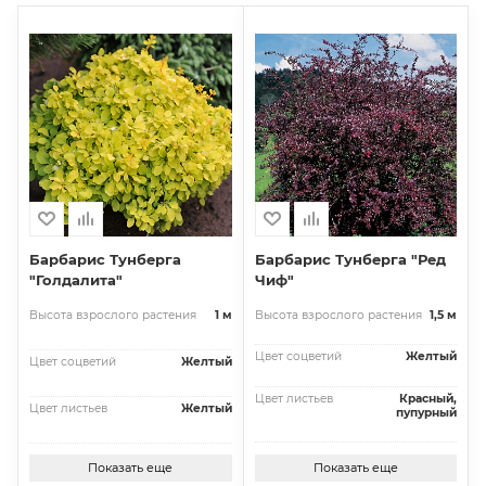
Барбарис Тунберга
Барбарис Тунберга "Ред
"Голдалита"
Чиф"
Высота взрослого растения
1 м
Высота взрослого растения
1,5 м
Цвет соцветий
Желтый
Цвет соцветий
Желтый
Цвет листьев
Красный,
Цвет листьев
Желтый
пупурный
Показать еще
Показать еще