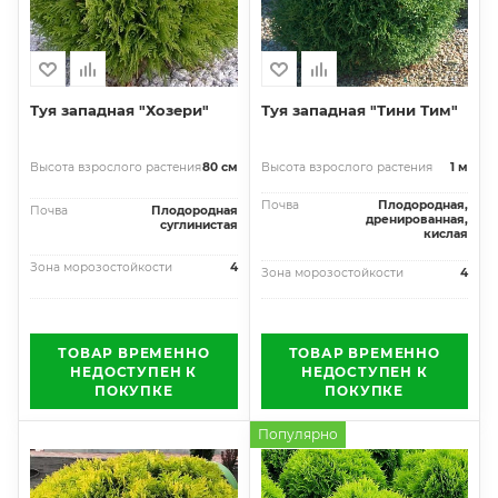
Туя западная "Хозери"
Туя западная "Тини Тим"
Высота взрослого растения
80 см
Высота взрослого растения
1 м
Почва
Плодородная,
Почва
Плодородная
дренированная,
суглинистая
кислая
Зона морозостойкости
4
Зона морозостойкости
4
ТОВАР ВРЕМЕННО
ТОВАР ВРЕМЕННО
НЕДОСТУПЕН К
НЕДОСТУПЕН К
ПОКУПКЕ
ПОКУПКЕ
Популярно