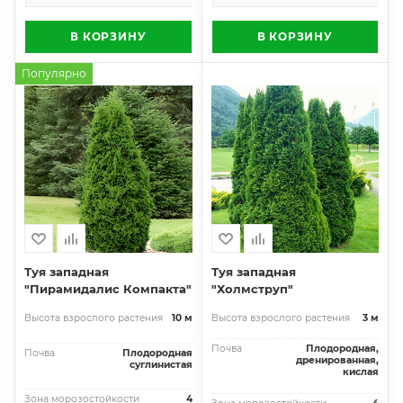
В КОРЗИНУ
В КОРЗИНУ
Популярно
Туя западная
Туя западная
"Пирамидалис Компакта"
"Холмструп"
Высота взрослого растения
10 м
Высота взрослого растения
3 м
Почва
Плодородная,
Почва
Плодородная
дренированная,
суглинистая
кислая
Зона морозостойкости
4