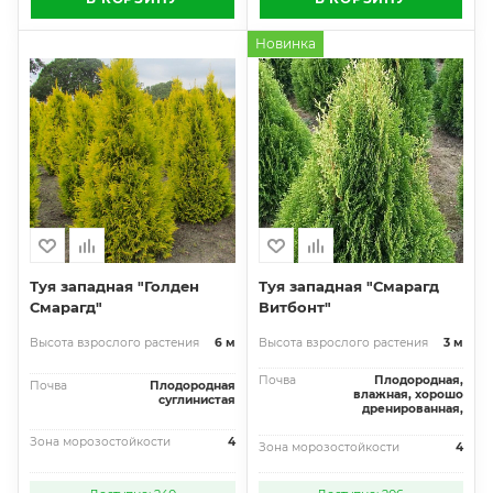
Новинка
Туя западная "Голден
Туя западная "Смарагд
Смарагд"
Витбонт"
Высота взрослого растения
6 м
Высота взрослого растения
3 м
Почва
Плодородная,
Почва
Плодородная
влажная, хорошо
суглинистая
дренированная,
Зона морозостойкости
4
Зона морозостойкости
4