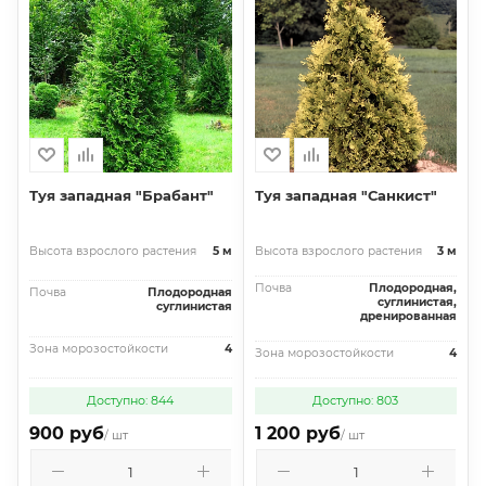
Туя западная "Брабант"
Туя западная "Санкист"
Высота взрослого растения
5 м
Высота взрослого растения
3 м
Почва
Плодородная,
Почва
Плодородная
суглинистая,
суглинистая
дренированная
Зона морозостойкости
4
Зона морозостойкости
4
Доступно: 844
Доступно: 803
900 руб
1 200 руб
/ шт
/ шт