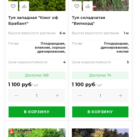
Туя западная "Кинг оф
Туя складчатая
Брабант"
"Випкорд"
Высота взрослого растения
6 м
Высота взрослого растения
1 м
Почва
Плодородная,
Почва
Плодородная,
влажная, хорошо
дренированная,
дренированная,
кислая
Зона морозостойкости
4
Зона морозостойкости
5
Доступно: 168
Доступно: 74
1 100 руб
1 100 руб
/ шт
/ шт
В КОРЗИНУ
В КОРЗИНУ