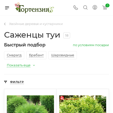
0
Хвойные деревья и кустарники
Саженцы туи
18
Быстрый подбор
по условиям посадки
Смарагд
Брабант
Шаровидные
Показать еще
ФИЛЬТР