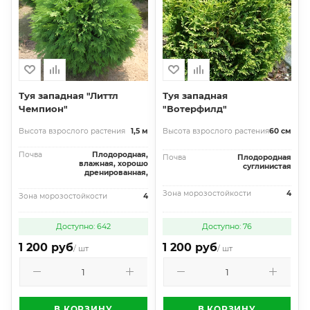
Туя западная "Литтл
Туя западная
Чемпион"
"Вотерфилд"
Высота взрослого растения
1,5 м
Высота взрослого растения
60 см
Почва
Плодородная,
Почва
Плодородная
влажная, хорошо
суглинистая
дренированная,
Зона морозостойкости
4
Зона морозостойкости
4
Доступно: 642
Доступно: 76
1 200 руб
1 200 руб
/ шт
/ шт
В КОРЗИНУ
В КОРЗИНУ