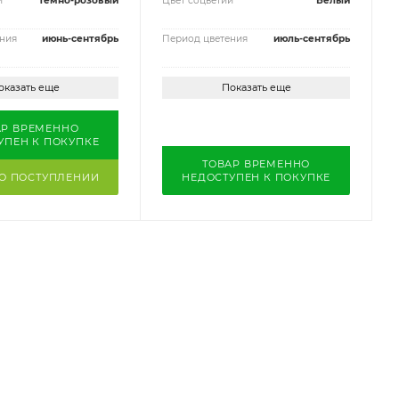
й
Темно-розовый
Цвет соцветий
Белый
ния
июнь-сентябрь
Период цветения
июль-сентябрь
оказать еще
Показать еще
АР ВРЕМЕННО
УПЕН К ПОКУПКЕ
ТОВАР ВРЕМЕННО
 О ПОСТУПЛЕНИИ
НЕДОСТУПЕН К ПОКУПКЕ