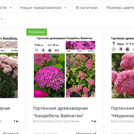
сти
Наши предложения
В наличии
Размер цвет
Новинка
дная
Гортензия древовидная
Гортензи
"Кандибель Вайнегам"
"Меджикал
я
1 м
Высота взрослого растения
1 м
Высота взрос