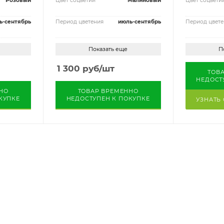
Розовый
Цвет соцветий
Малиновый
Цвет соцвети
ь-сентябрь
Период цветения
июль-сентябрь
Период цвете
Показать еще
П
1 300
руб
/шт
ТОВ
НЕДОСТ
НО
ТОВАР ВРЕМЕННО
КУПКЕ
НЕДОСТУПЕН К ПОКУПКЕ
УЗНАТЬ
ЛЕНИИ
УЗНАТЬ О ПОСТУПЛЕНИИ