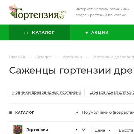
Интернет-магазин розничных
продаж растений по России
КАТАЛОГ
АКЦИИ
—
—
—
Главная
Каталог
Гортензии
Гортензии древови
Саженцы гортензии др
Новинки древовидных гортензий
Древовидная для Си
По умолчанию (возраста
КАТАЛОГ
Гортензии
Цена
Высота