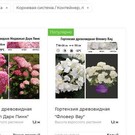
ка
Корневая система / Контейнер, л
Популярно
я древовидная
Гортензия древовидная
 Дарк Пинк"
"Фловер Вау"
лого растения
1,2 м
Высота взрослого растения
1,2 м