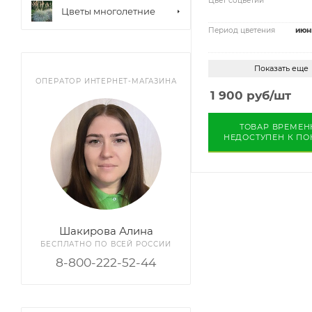
Цвет соцветий
Цветы многолетние
Период цветения
июн
Показать еще
ОПЕРАТОР ИНТЕРНЕТ-МАГАЗИНА
1 900
руб
/шт
ТОВАР ВРЕМЕН
НЕДОСТУПЕН К ПО
УЗНАТЬ О ПОСТУП
Шакирова Алина
БЕСПЛАТНО ПО ВСЕЙ РОССИИ
8-800-222-52-44