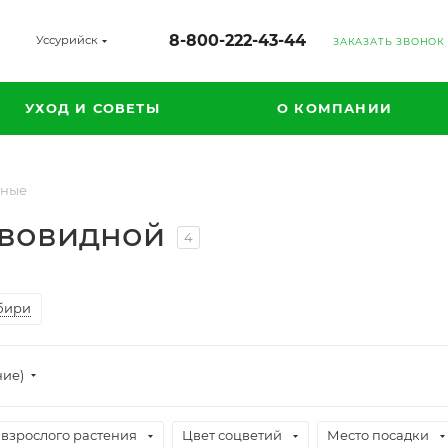
8-800-222-43-44
Уссурийск
ЗАКАЗАТЬ ЗВОНОК
УХОД И СОВЕТЫ
О КОМПАНИИ
дные
евовидной
4
бири
ние)
 взрослого растения
Цвет соцветий
Место посадки