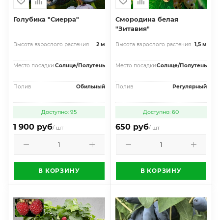
Голубика "Сиерра"
Смородина белая
"Зитавия"
Высота взрослого растения
2 м
Высота взрослого растения
1,5 м
Место посадки
Солнце/Полутень
Место посадки
Солнце/Полутень
Полив
Обильный
Полив
Регулярный
Доступно: 95
Доступно: 60
1 900 руб
650 руб
/ шт
/ шт
В КОРЗИНУ
В КОРЗИНУ