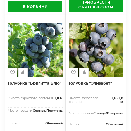
ПРИОБРЕСТИ
В КОРЗИНУ
САМОВЫВОЗОМ
Голубика "Бригитта Блю"
Голубика "Элизабет"
Высота взрослого растения
1,8 м
Высота взрослого
1,6 - 1,8
растения
м
Место посадки
Солнце/Полутень
Место посадки
Солнце/Полутень
Полив
Обильный
Полив
Обильный