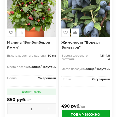
Малина "Бонбонберри
Жимолость "Бореал
Ямми"
Близзард"
Высота взрослого растения
50 см
Высота взрослого
1,5 - 1,8
растения
м
Место посадки
Солнце/Полутень
Место посадки
Солнце/Полутень
Полив
Умеренный
Полив
Регулярный
Доступно: 60
850 руб
/ шт
490 руб
/ шт
ТОВАР МОЖНО