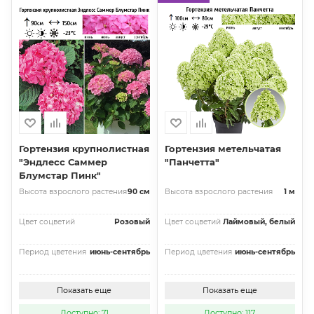
Гортензия крупнолистная
Гортензия метельчатая
"Эндлесс Саммер
"Панчетта"
Блумстар Пинк"
Высота взрослого растения
90 см
Высота взрослого растения
1 м
Цвет соцветий
Розовый
Цвет соцветий
Лаймовый, белый
Период цветения
июнь-сентябрь
Период цветения
июнь-сентябрь
Показать еще
Показать еще
Доступно: 71
Доступно: 117