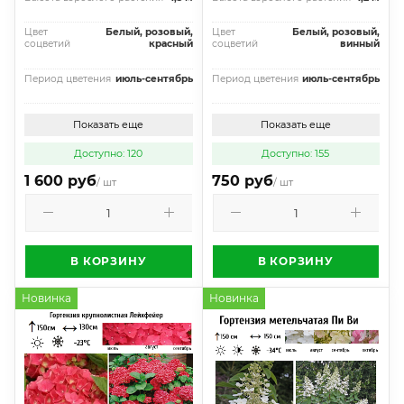
Цвет
Белый, розовый,
Цвет
Белый, розовый,
соцветий
красный
соцветий
винный
Период цветения
июль-сентябрь
Период цветения
июль-сентябрь
Показать еще
Показать еще
Доступно: 120
Доступно: 155
1 600 руб
750 руб
/ шт
/ шт
В КОРЗИНУ
В КОРЗИНУ
Новинка
Новинка