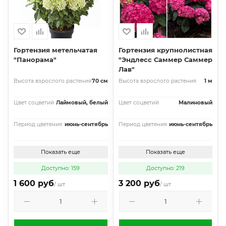
Гортензия метельчатая
Гортензия крупнолистная
"Панорама"
"Эндлесс Саммер Саммер
Лав"
Высота взрослого растения
70 см
Высота взрослого растения
1 м
Цвет соцветий
Лаймовый, белый
Цвет соцветий
Малиновый
Период цветения
июнь-сентябрь
Период цветения
июнь-сентябрь
Показать еще
Показать еще
Доступно: 159
Доступно: 219
1 600 руб
3 200 руб
/ шт
/ шт