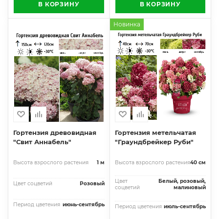
В КОРЗИНУ
В КОРЗИНУ
Новинка
Гортензия древовидная
Гортензия метельчатая
"Свит Аннабель"
"Граундбрейкер Руби"
Высота взрослого растения
1 м
Высота взрослого растения
40 см
Цвет
Белый, розовый,
Цвет соцветий
Розовый
соцветий
малиновый
Период цветения
июнь-сентябрь
Период цветения
июль-сентябрь