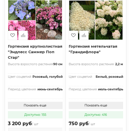
Гортензия крупнолистная
Гортензия метельчатая
"Эндлесс Саммер Поп
"Грандифлора"
Стар"
Высота взрослого растения
90 см
Высота взрослого растения
2,2 м
Цвет соцветий
Розовый, голубой
Цвет соцветий
Белый, розовый
Период цветения
июнь-сентябрь
Период цветения
июль-сентябрь
Показать еще
Показать еще
Доступно: 155
Доступно: 416
3 200 руб
750 руб
/ шт
/ шт