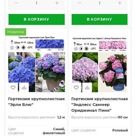
В КОРЗИНУ
В КОРЗИНУ
Новинка
Гортензия крупнолистная
Гортензия крупнолистная
"Эрли Блю"
"Эндлесс Саммер
Ориджинал Пинк"
Высота взрослого растения
1,2 м
Высота взрослого растения
90 см
Цвет
Синий,
Цвет соцветий
Розовый
соцветий
фиолетовый