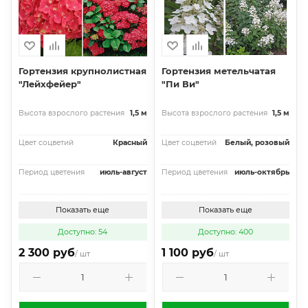
Гортензия крупнолистная
Гортензия метельчатая
"Лейхфейер"
"Пи Ви"
Высота взрослого растения
1,5 м
Высота взрослого растения
1,5 м
Цвет соцветий
Красный
Цвет соцветий
Белый, розовый
Период цветения
июль-август
Период цветения
июль-октябрь
Показать еще
Показать еще
Доступно: 54
Доступно: 400
2 300 руб
1 100 руб
/ шт
/ шт