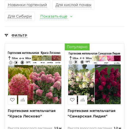
Новинки гортензий
Для кислой почвы
Для Сибири
Показать еще
ФИЛЬТР
Популярно
Гортензия метельчатая
Гортензия метельчатая
"Краса Лесково"
"Самарская Лидия"
Высота взрослого растения
1,5 м
Высота взрослого растения
1,2 м