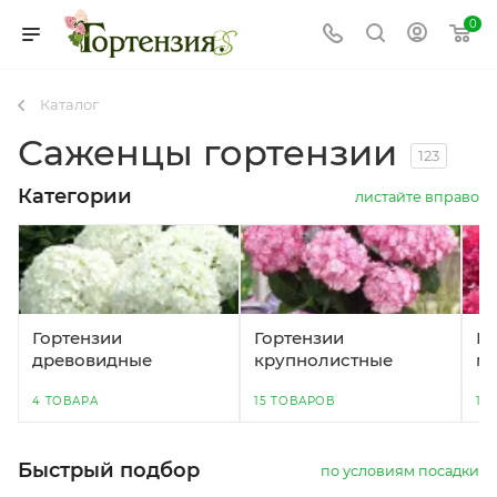
0
Каталог
Саженцы гортензии
123
Категории
листайте вправо
Гортензии
Гортензии
Го
древовидные
крупнолистные
ме
4 ТОВАРА
15 ТОВАРОВ
10
Быстрый подбор
по условиям посадки