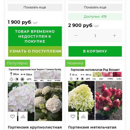
Показать еще
Показать еще
Доступно: 478
1 900 руб
/ шт
2 900 руб
/ шт
ТОВАР ВРЕМЕННО
НЕДОСТУПЕН К
ПОКУПКЕ
УЗНАТЬ О ПОСТУПЛЕНИИ
В КОРЗИНУ
Популярно
Новинка
Гортензия крупнолистная
Гортензия метельчатая