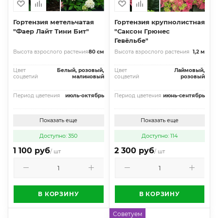
Гортензия метельчатая
Гортензия крупнолистная
"Фаер Лайт Тини Бит"
"Саксон Грюнес
Гевёльбе"
Высота взрослого растения
80 см
Высота взрослого растения
1,2 м
Цвет
Белый, розовый,
Цвет
Лаймовый,
соцветий
малиновый
соцветий
розовый
Период цветения
июль-октябрь
Период цветения
июнь-сентябрь
Показать еще
Показать еще
Доступно: 350
Доступно: 114
1 100 руб
2 300 руб
/ шт
/ шт
В КОРЗИНУ
В КОРЗИНУ
Советуем