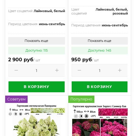
Цвет
Лаймовый, белый,
Цвет соцветий
Лаймовый, белый
соцветий
розовый
Период цветения
июнь-сентябрь
Период цветения
июнь-сентябрь
Показать еще
Показать еще
Доступно: 115
Доступно: 145
2 900 руб
950 руб
/ шт
/ шт
В КОРЗИНУ
В КОРЗИНУ
Советуем
Популярно