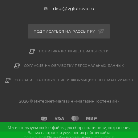
disp@vgluhova.ru
ПОДПИСАТЬСЯ НА РАССЫЛКУ
ПОЛИТИКА КОНФИДЕНЦИАЛЬНОСТИ
СОГЛАСИЕ НА ОБРАБОТКУ ПЕРСОНАЛЬНЫХ ДАННЫХ
СОГЛАСИЕ НА ПОЛУЧЕНИЕ ИНФОРМАЦИОННЫХ МАТЕРИАЛОВ
2026 © Интернет-магазин «Магазин Гортензий»
Мы используем cookie-файлы для сбора статистики, сохранения
Ваших настроек и улучшения работы сайта.
и
Разработка
продвижение сайта
Подробнее о политике
ТОВАР ВРЕМЕННО НЕДОСТУПЕН К ПОКУПКЕ