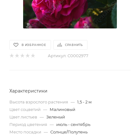
В ИЗБРАННОЕ
СРАВНИТЬ
Артикул:
С0002977
Характеристики
Высота взрослого растения
—
1,5 - 2 м
Цвет соцветий
—
Малиновый
Цвет листьев
—
Зеленый
Период цветения
—
июль - сентябрь
Место посадки
—
Солнце/Полутень