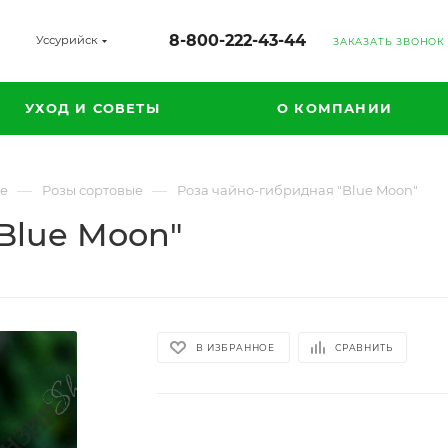
8-800-222-43-44
Уссурийск
ЗАКАЗАТЬ ЗВОНОК
УХОД И СОВЕТЫ
О КОМПАНИИ
—
—
ые
Розы сортовые
Роза чайно-гибридная "Blue Moon"
Blue Moon"
В ИЗБРАННОЕ
СРАВНИТЬ