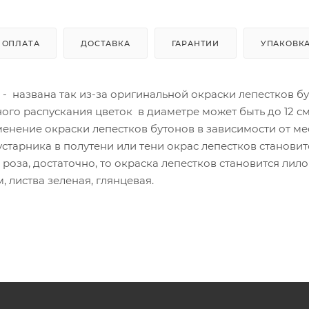
ОПЛАТА
ДОСТАВКА
ГАРАНТИИ
УПАКОВК
 - названа так из-за оригинальной окраски лепестков бу
ного распускания цветок в диаметре может быть до 12 см
менение окраски лепестков бутонов в зависимости от ме
тарника в полутени или тени окрас лепестков становит
а роза, достаточно, то окраска лепестков становится лил
 листва зеленая, глянцевая.