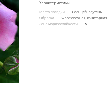
Характеристики
Место посадки
—
Солнце/Полутень
Обрезка
—
Формовочная, санитарная
Зона морозостойкости
—
5