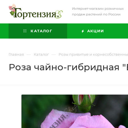
Интернет-магазин розничных
продаж растений по России
КАТАЛОГ
АКЦИИ
—
—
Главная
Каталог
Розы привитые и корнесобственн
Роза чайно-гибридная "