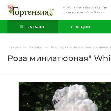
Интернет-магазин розничных
продаж растений по России
КАТАЛОГ
АКЦИИ
—
—
Главная
Каталог
Розы привитые и корнесобственн
Роза миниатюрная" Whit