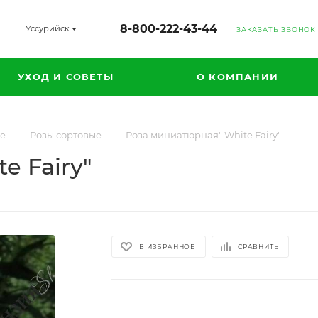
8-800-222-43-44
Уссурийск
ЗАКАЗАТЬ ЗВОНОК
УХОД И СОВЕТЫ
О КОМПАНИИ
—
—
ые
Розы сортовые
Роза миниатюрная" White Fairy"
e Fairy"
В ИЗБРАННОЕ
СРАВНИТЬ