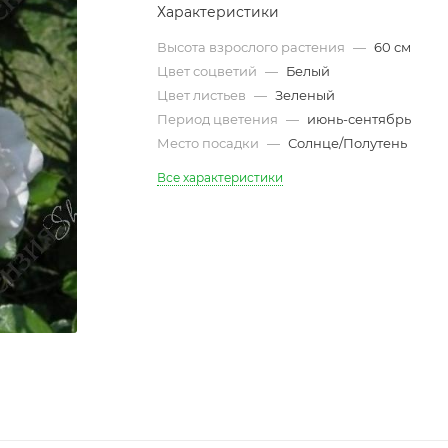
Характеристики
Высота взрослого растения
—
60 см
Цвет соцветий
—
Белый
Цвет листьев
—
Зеленый
Период цветения
—
июнь-сентябрь
Место посадки
—
Солнце/Полутень
Все характеристики