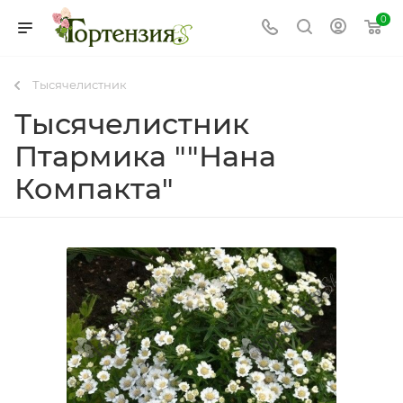
0
Тысячелистник
Тысячелистник
Птармика ""Нана
Компакта"