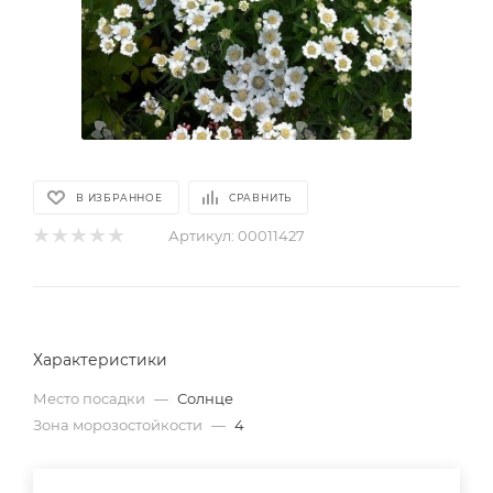
В ИЗБРАННОЕ
СРАВНИТЬ
Артикул:
00011427
Характеристики
Место посадки
—
Солнце
Зона морозостойкости
—
4