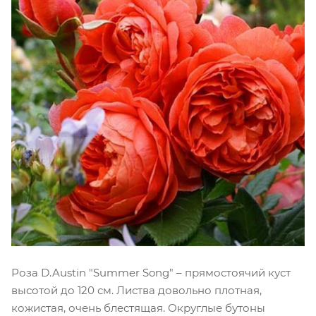
Роза D.Austin "Summer Song" – прямостоячий куст
высотой до 120 см. Листва довольно плотная,
кожистая, очень блестящая. Округлые бутоны