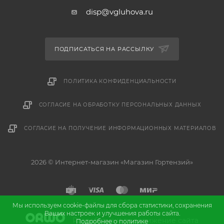
disp@vgluhova.ru
ПОДПИСАТЬСЯ НА РАССЫЛКУ
ПОЛИТИКА КОНФИДЕНЦИАЛЬНОСТИ
СОГЛАСИЕ НА ОБРАБОТКУ ПЕРСОНАЛЬНЫХ ДАННЫХ
СОГЛАСИЕ НА ПОЛУЧЕНИЕ ИНФОРМАЦИОННЫХ МАТЕРИАЛОВ
2026 © Интернет-магазин «Магазин Гортензий»
Мы используем cookie-файлы для сбора статистики, сохранения
Ваших настроек и улучшения работы сайта.
и
Разработка
продвижение сайта
Подробнее о политике