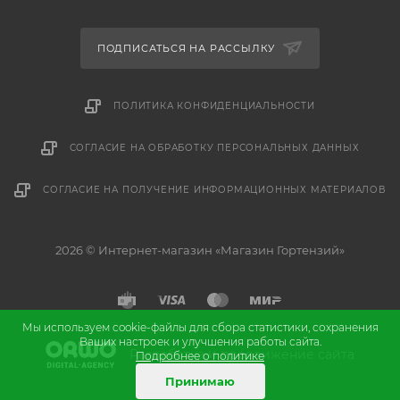
ПОДПИСАТЬСЯ НА РАССЫЛКУ
ПОЛИТИКА КОНФИДЕНЦИАЛЬНОСТИ
СОГЛАСИЕ НА ОБРАБОТКУ ПЕРСОНАЛЬНЫХ ДАННЫХ
СОГЛАСИЕ НА ПОЛУЧЕНИЕ ИНФОРМАЦИОННЫХ МАТЕРИАЛОВ
2026 © Интернет-магазин «Магазин Гортензий»
Мы используем cookie-файлы для сбора статистики, сохранения
Ваших настроек и улучшения работы сайта.
и
Разработка
продвижение сайта
Подробнее о политике
Принимаю