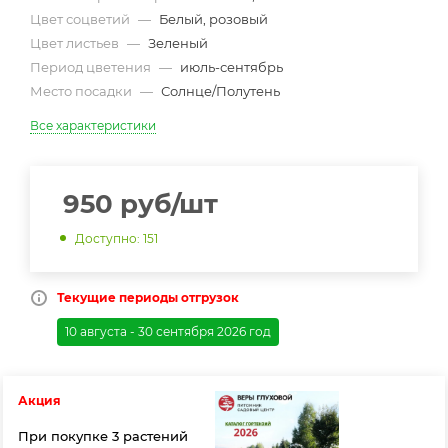
Цвет соцветий
—
Белый, розовый
Цвет листьев
—
Зеленый
Период цветения
—
июль-сентябрь
Место посадки
—
Солнце/Полутень
Все характеристики
950
руб
/шт
Доступно: 151
Текущие периоды отгрузок
10 августа - 30 сентября 2026 год
Акция
При покупке 3 растений