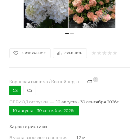
В ИЗБРАННОЕ
СРАВНИТЬ
?
Корневая система / Контейнер, л
—
С3
С3
С5
ПЕРИОД отгрузки
—
10 августа - 30 сентября 2026г.
10 августа - 30 сентября 2026г.
Характеристики
Высота взрослого растения
—
1,2 м