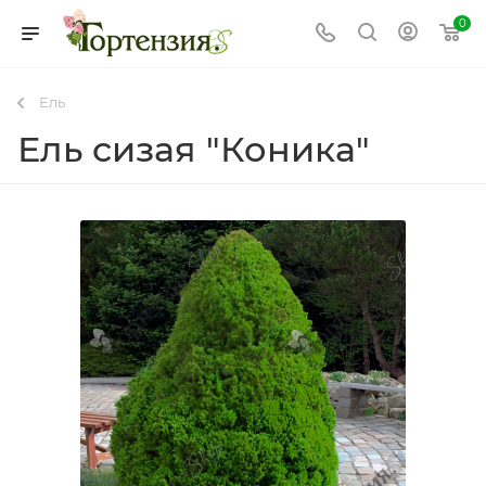
0
Ель
Ель сизая "Коника"