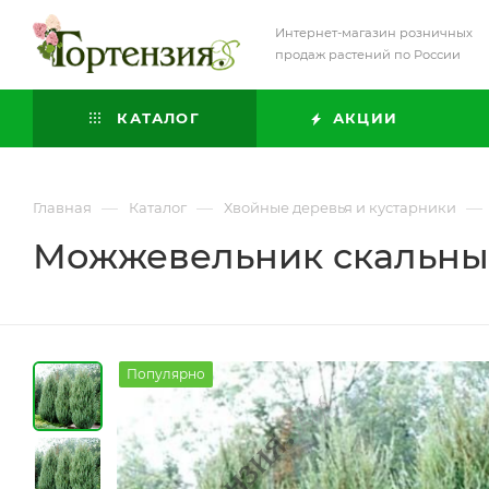
Интернет-магазин розничных
продаж растений по России
КАТАЛОГ
АКЦИИ
—
—
—
Главная
Каталог
Хвойные деревья и кустарники
Можжевельник скальный
Популярно