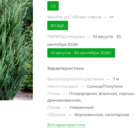
С3
Высота, см / Обхват ствола
—
<>
&lt;&gt;
ПЕРИОД отгрузки
—
10 августа - 30
сентября 2026г.
10 августа - 30 сентября 2026г.
Характеристики
Высота взрослого растения
—
7 м
Место посадки
—
Солнце/Полутень
Почва
—
Плодородная, влажная, хорошо
дренированная,
Полив
—
Умеренный
Обрезка
—
Формовочная, санитарная
Все характеристики