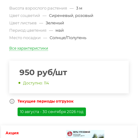
Высота взрослого растения
—
3 м
Цвет соцветий
—
Сиреневый, розовый
Цвет листьев
—
Зеленый
Период цветения
—
май
Место посадки
—
Солнце/Полутень
Все характеристики
950
руб
/шт
Доступно: 114
Текущие периоды отгрузок
10 августа - 30 сентября 2026 год
Акция