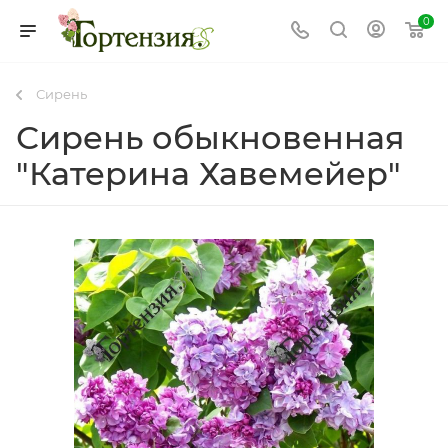
0
Сирень
Сирень обыкновенная
"Катерина Хавемейер"