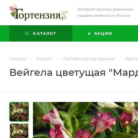
Интернет-магазин розничных
продаж растений по России
КАТАЛОГ
АКЦИИ
—
—
—
Главная
Каталог
Лиственные кустарники
Вейге
Вейгела цветущая "Мар