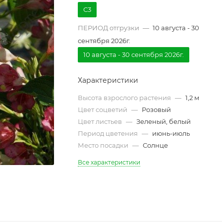
С3
ПЕРИОД отгрузки
—
10 августа - 30
сентября 2026г.
10 августа - 30 сентября 2026г.
Характеристики
Высота взрослого растения
—
1,2 м
Цвет соцветий
—
Розовый
Цвет листьев
—
Зеленый, белый
Период цветения
—
июнь-июль
Место посадки
—
Солнце
Все характеристики