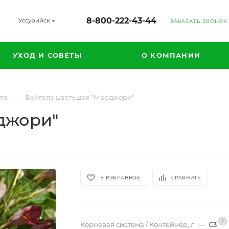
8-800-222-43-44
Уссурийск
ЗАКАЗАТЬ ЗВОНОК
УХОД И СОВЕТЫ
О КОМПАНИИ
—
ла
Вейгела цветущая "Марджори"
джори"
В ИЗБРАННОЕ
СРАВНИТЬ
?
Корневая система / Контейнер, л
—
С3