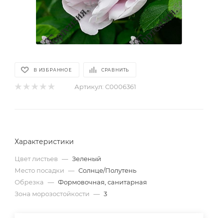
В ИЗБРАННОЕ
СРАВНИТЬ
Артикул:
С0006361
Характеристики
Цвет листьев
—
Зеленый
Место посадки
—
Солнце/Полутень
Обрезка
—
Формовочная, санитарная
Зона морозостойкости
—
3