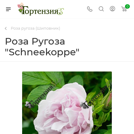
0
Роза ругоза (Шиповник)
Роза Ругоза
"Schneekoppe"