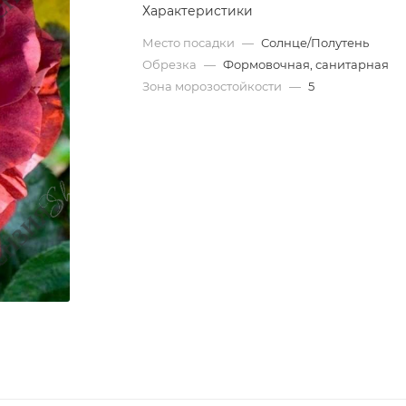
Характеристики
Место посадки
—
Солнце/Полутень
Обрезка
—
Формовочная, санитарная
Зона морозостойкости
—
5