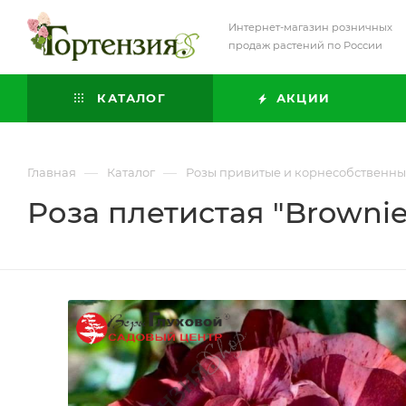
Интернет-магазин розничных
продаж растений по России
КАТАЛОГ
АКЦИИ
—
—
Главная
Каталог
Розы привитые и корнесобственн
Роза плетистая "Brownie