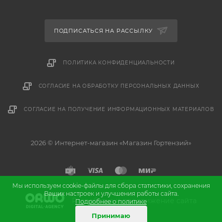
ПОДПИСАТЬСЯ НА РАССЫЛКУ
ПОЛИТИКА КОНФИДЕНЦИАЛЬНОСТИ
СОГЛАСИЕ НА ОБРАБОТКУ ПЕРСОНАЛЬНЫХ ДАННЫХ
СОГЛАСИЕ НА ПОЛУЧЕНИЕ ИНФОРМАЦИОННЫХ МАТЕРИАЛОВ
2026 © Интернет-магазин «Магазин Гортензий»
Мы используем cookie-файлы для сбора статистики, сохранения
Ваших настроек и улучшения работы сайта.
и
Разработка
продвижение сайта
Подробнее о политике
Принимаю