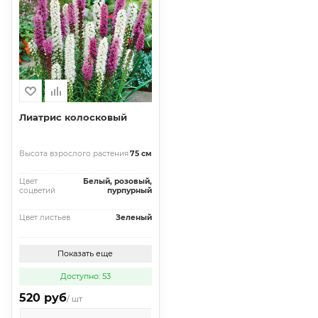
Лиатрис колосковый
Высота взрослого растения
75 см
Цвет
Белый, розовый,
соцветий
пурпурный
Цвет листьев
Зеленый
Показать еще
Доступно: 53
520 руб
/ шт