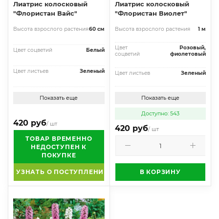
Лиатрис колосковый
Лиатрис колосковый
"Флористан Вайс"
"Флористан Виолет"
Высота взрослого растения
60 см
Высота взрослого растения
1 м
Цвет
Розовый,
Цвет соцветий
Белый
соцветий
фиолетовый
Цвет листьев
Зеленый
Цвет листьев
Зеленый
Показать еще
Показать еще
Доступно: 543
420 руб
/ шт
420 руб
/ шт
ТОВАР ВРЕМЕННО
НЕДОСТУПЕН К
ПОКУПКЕ
УЗНАТЬ О ПОСТУПЛЕНИИ
В КОРЗИНУ