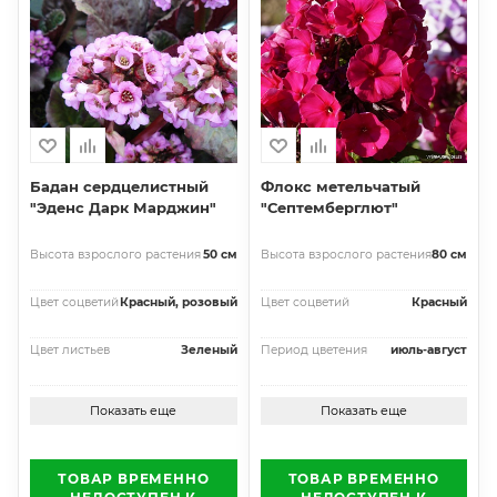
Бадан сердцелистный
Флокс метельчатый
"Эденс Дарк Марджин"
"Септемберглют"
Высота взрослого растения
50 см
Высота взрослого растения
80 см
Цвет соцветий
Красный, розовый
Цвет соцветий
Красный
Цвет листьев
Зеленый
Период цветения
июль-август
Показать еще
Показать еще
ТОВАР ВРЕМЕННО
ТОВАР ВРЕМЕННО