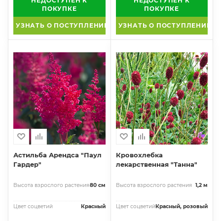
НЕДОСТУПЕН К
НЕДОСТУПЕН К
ПОКУПКЕ
ПОКУПКЕ
УЗНАТЬ О ПОСТУПЛЕНИИ
УЗНАТЬ О ПОСТУПЛЕНИИ
Астильба Арендса "Паул
Кровохлебка
Гардер"
лекарственная "Танна"
Высота взрослого растения
80 см
Высота взрослого растения
1,2 м
Цвет соцветий
Красный
Цвет соцветий
Красный, розовый