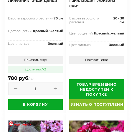
Лилейник "Энди Денди"
Гайллардия "Аризона
Сан"
Высота взрослого растения
70 см
Высота взрослого
20 - 30
растения
см
Цвет соцветий
Красный, желтый
Цвет соцветий
Красный, желтый
Цвет листьев
Зеленый
Цвет листьев
Зеленый
Показать еще
Показать еще
Доступно: 72
780 руб
/ шт
ТОВАР ВРЕМЕННО
НЕДОСТУПЕН К
ПОКУПКЕ
В КОРЗИНУ
УЗНАТЬ О ПОСТУПЛЕНИИ