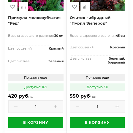
Примула мелкозубчатая
Очиток гибридный
"Ред"
"Пурпл Эмперор"
Высота взрослого растения
30 см
Высота взрослого растения
45 см
Цвет соцветий
Красный
Цвет соцветий
Красный
Цвет листьев
Зеленый,
Цвет листьев
Зеленый
бордовый
Показать еще
Показать еще
Доступно: 169
Доступно: 50
420 руб
550 руб
/ шт
/ шт
В КОРЗИНУ
В КОРЗИНУ