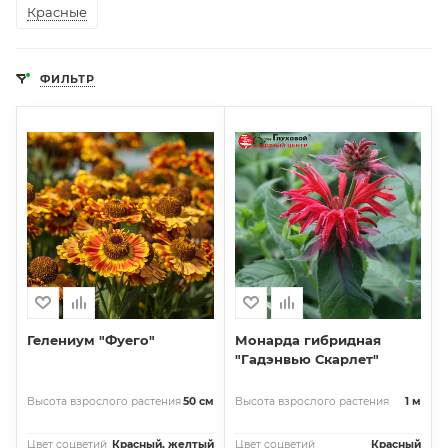
Красные
ФИЛЬТР
Гелениум "Фуего"
Монарда гибридная
"Гадэнвью Скарлет"
Высота взрослого растения
50 см
Высота взрослого растения
1 м
Цвет соцветий
Красный, желтый
Цвет соцветий
Красный