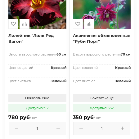
Лилейник "Лиль Ред
Аквилегия обыкновенная
Вагон"
"Руби Порт"
Высота взрослого растения
60 см
Высота взрослого растения
70 см
Цвет соцветий
Красный
Цвет соцветий
Красный
Цвет листьев
Зеленый
Цвет листьев
Зеленый
Показать еще
Показать еще
Доступно: 92
Доступно: 332
780 руб
350 руб
/ шт
/ шт